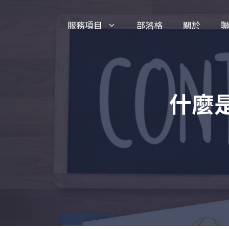
跳
服務項目
部落格
關於
至
主
要
內
什麼
容