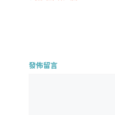
籤
發佈留言
留
言