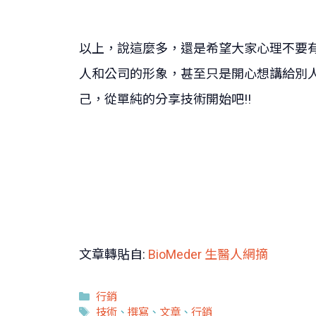
以上，說這麼多，還是希望大家心理不要
人和公司的形象，甚至只是開心想講給別
己，從單純的分享技術開始吧!!
文章轉貼自:
BioMeder 生醫人網摘
分
行銷
類
標
技術
、
撰寫
、
文章
、
行銷